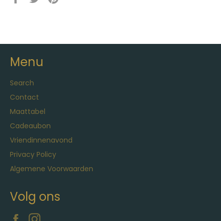
op
op
op
Facebook
Twitter
Pinterest
Menu
Search
Contact
Maattabel
Cadeaubon
Vriendinnenavond
Privacy Policy
Algemene Voorwaarden
Volg ons
Facebook
Instagram