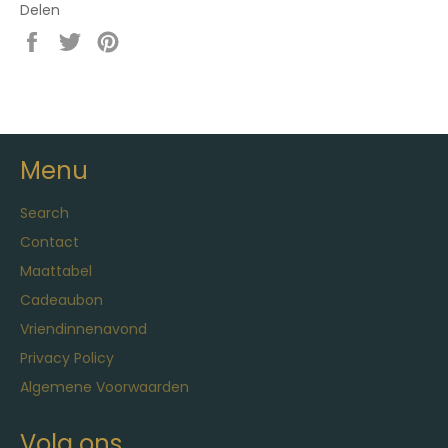
Delen
Delen
Twitteren
Pinnen
op
op
op
Facebook
Twitter
Pinterest
Menu
Search
Contact
Maattabel
Cadeaubon
Vriendinnenavond
Privacy Policy
Algemene Voorwaarden
Volg ons