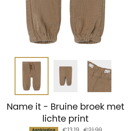
Name it - Bruine broek met
lichte print
€13,19
Normale
€21,99
Aanbieding