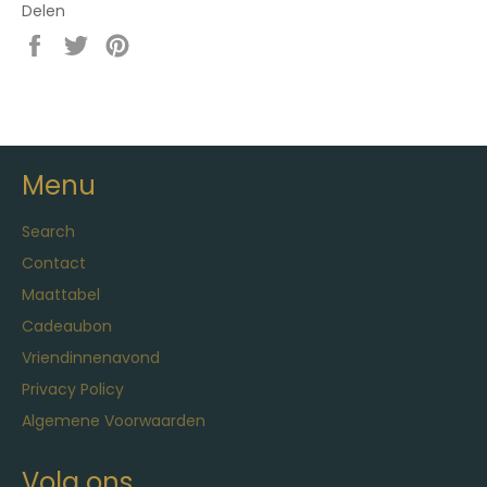
Delen
Delen
Twitteren
Pinnen
op
op
op
Facebook
Twitter
Pinterest
Menu
Search
Contact
Maattabel
Cadeaubon
Vriendinnenavond
Privacy Policy
Algemene Voorwaarden
Volg ons