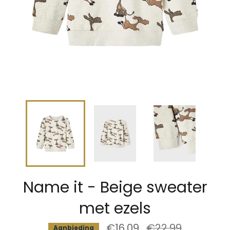
Name it - Beige sweater
met ezels
€16,09
Normale
€22,99
Aanbieding