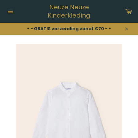
Meteen
Neuze Neuze
naar
Wi
de
Kinderkleding
Sitenavigatie
content
- - GRATIS verzending vanaf €70 - -
Sluit