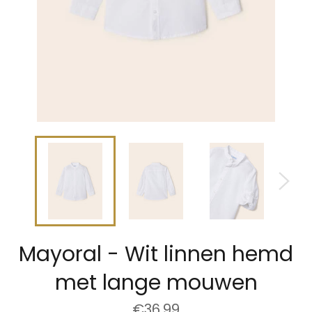
Mayoral - Wit linnen hemd
met lange mouwen
Normale
€36,99