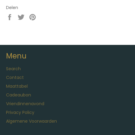
Delen
Delen
Twitteren
Pinnen
op
op
op
Facebook
Twitter
Pinterest
Menu
Search
Contact
Maattabel
Cadeaubon
Vriendinnenavond
Privacy Policy
Algemene Voorwaarden