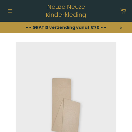
Meteen
Neuze Neuze
naar
Wi
de
Kinderkleding
Sitenavigatie
content
- - GRATIS verzending vanaf €70 - -
Sluit