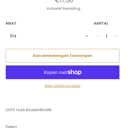
€17,50
prijs
Inclusief belasting.
MAAT
AANTAL
−
+
Aan winkelwagen toevoegen
Meer betalingsopties
Licht roze kousenbroek.
Delen