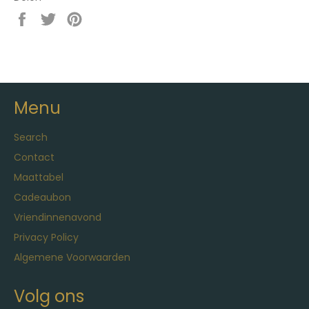
Delen
Twitteren
Pinnen
op
op
op
Facebook
Twitter
Pinterest
Menu
Search
Contact
Maattabel
Cadeaubon
Vriendinnenavond
Privacy Policy
Algemene Voorwaarden
Volg ons