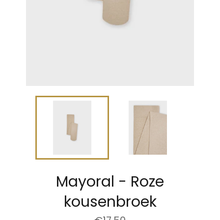
Mayoral - Roze
kousenbroek
Normale