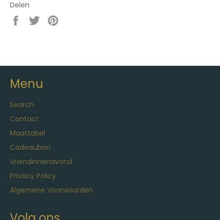
Delen
Delen
Twitteren
Pinnen
op
op
op
Facebook
Twitter
Pinterest
Menu
Search
Contact
Maattabel
Cadeaubon
Vriendinnenavond
Privacy Policy
Algemene Voorwaarden
Volg ons