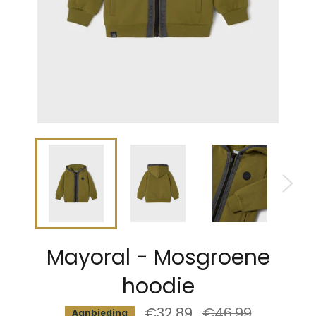
Mayoral - Mosgroene
hoodie
€32,89
Normale
€46,99
Aanbieding