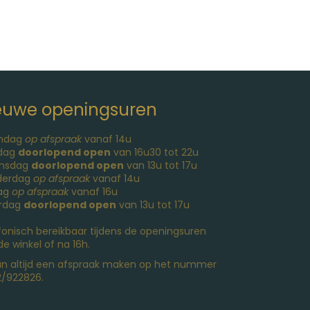
euwe openingsuren
ndag
op afspraak
vanaf 14u
sdag
doorlopend open
van 16u30 tot 22u
nsdag
doorlopend open
van 13u tot 17u
derdag
op afspraak
vanaf 14u
dag
op afspraak
vanaf 16u
rdag
doorlopend open
van 13u tot 17u
fonisch bereikbaar tijdens de openingsuren
de winkel of na 16h.
an altijd een afspraak maken op het nummer
/922826.