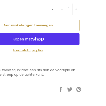
−
+
Aan winkelwagen toevoegen
Meer betalingsopties
 sweaterjurk met een rits aan de voorzijde en
e streep op de achterkant.
Delen
Twitteren
Pinnen
op
op
op
Facebook
Twitter
Pinterest