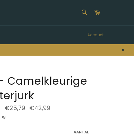
ZOEKEN
Winkelwagen
Zoeken
Account
Sluit
- Camelkleurige
erjurk
€25,79
Normale
€42,99
prijs
ing.
AANTAL