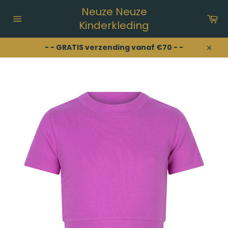
Meteen
Neuze Neuze
naar
Wi
de
Kinderkleding
Sitenavigatie
content
- - GRATIS verzending vanaf €70 - -
Sluit