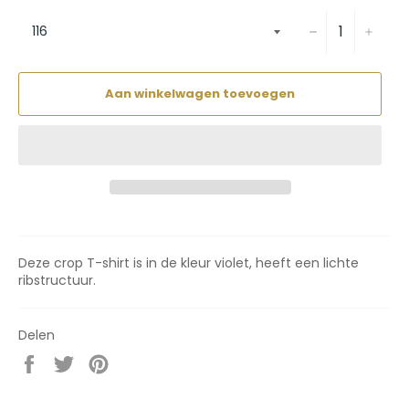
−
+
Aan winkelwagen toevoegen
Deze crop T-shirt is in de kleur violet, heeft een lichte
ribstructuur.
Delen
Delen
Twitteren
Pinnen
op
op
op
Facebook
Twitter
Pinterest