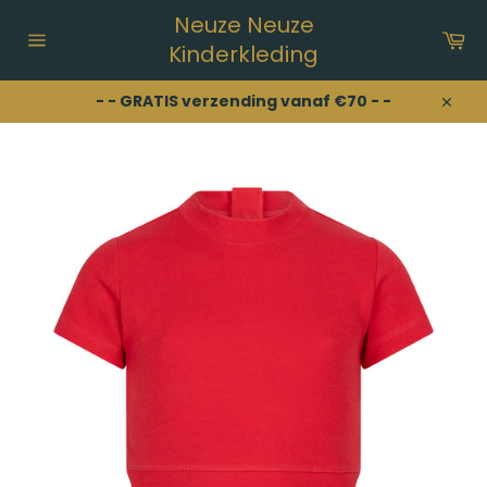
Meteen
Neuze Neuze
naar
Wi
de
Kinderkleding
Sitenavigatie
content
- - GRATIS verzending vanaf €70 - -
Sluit