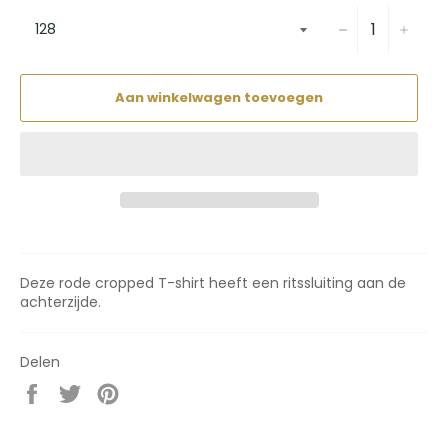
−
+
Aan winkelwagen toevoegen
Deze rode cropped T-shirt heeft een ritssluiting aan de
achterzijde.
Delen
Delen
Twitteren
Pinnen
op
op
op
Facebook
Twitter
Pinterest