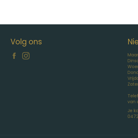
Volg ons
Ni
Facebook
Instagram
Maa
Din
Woe
Don
Vrij
Zate
Tele
van 
Je k
0472