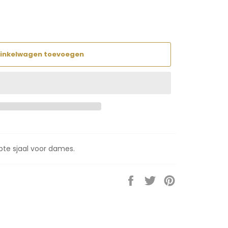
inkelwagen toevoegen
pte sjaal voor dames.
Delen
Twitteren
Pinnen
op
op
op
Facebook
Twitter
Pinterest