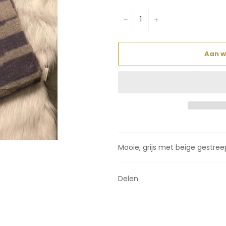
−
+
Aan w
Mooie, grijs met beige gestree
Delen