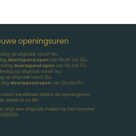
euwe openingsuren
ndag
op afspraak
vanaf 14u
sdag
doorlopend open
van 16u30 tot 22u
nsdag
doorlopend open
van 13u tot 17u
derdag
op afspraak
vanaf 14u
dag
op afspraak
vanaf 16u
rdag
doorlopend open
van 13u tot 17u
fonisch bereikbaar tijdens de openingsuren
de winkel of na 16h.
an altijd een afspraak maken op het nummer
/922826.