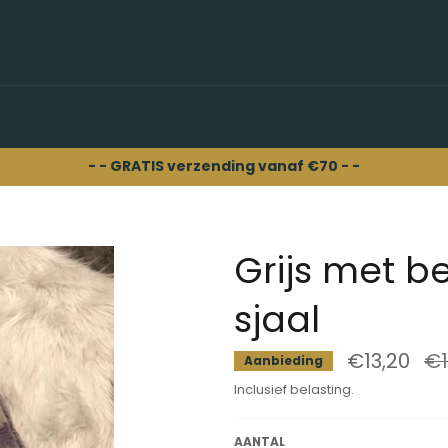
- - GRATIS verzending vanaf €70 - -
Grijs met b
sjaal
€13,20
No
€1
Aanbieding
prij
Inclusief belasting.
AANTAL